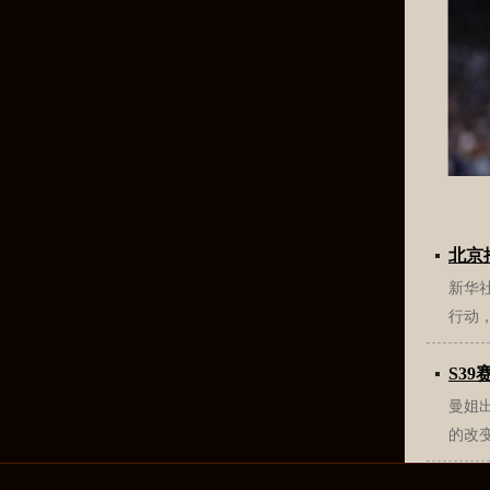
北京
新华
行动，
S3
曼姐
的改变