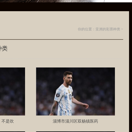
你的位置：
亚洲的彩票种类
>
种类
了, 不是吹
淄博市淄川区双杨镇医药