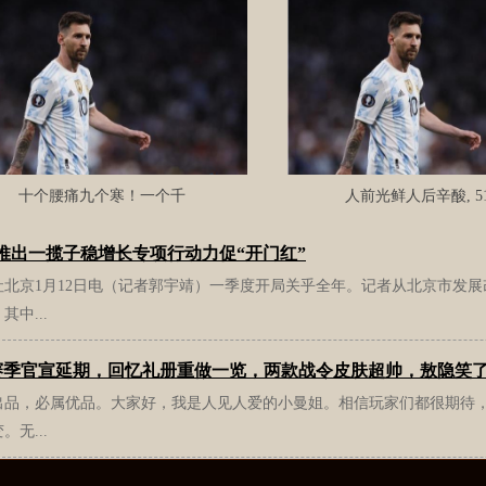
十个腰痛九个寒！一个千
人前光鲜人后辛酸, 5
推出一揽子稳增长专项行动力促“开门红”
社北京1月12日电（记者郭宇靖）一季度开局关乎全年。记者从北京市发展
其中...
9赛季官宣延期，回忆礼册重做一览，两款战令皮肤超帅，敖隐笑
出品，必属优品。大家好，我是人见人爱的小曼姐。相信玩家们都很期待
。无...