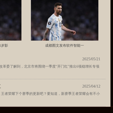
1岁影
成都图文发布软件智能一
2025/05/21
改革委了解到，北京市将围绕一季度“开门红”推出6项稳增长专项
了
2025/04/12
，王者荣耀下个赛季的更新吧？要知道，新赛季王者荣耀会有不小